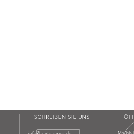
SCHREIBEN SIE UNS
ÖF
Mo. bis 
info@barteldrees.de