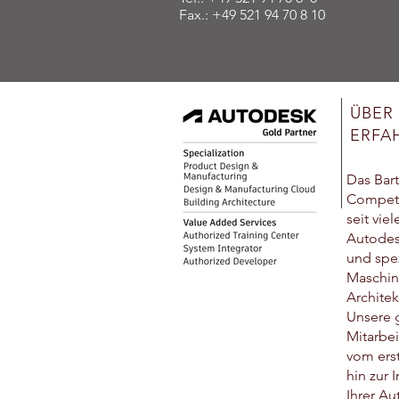
Fax.: +49 521 94 70 8 10
ÜBER 
ERFA
Das Bar
Compete
seit vie
Autodes
und spez
Maschi
Architek
Unsere 
Mitarbei
vom ers
hin zur
Ihrer A