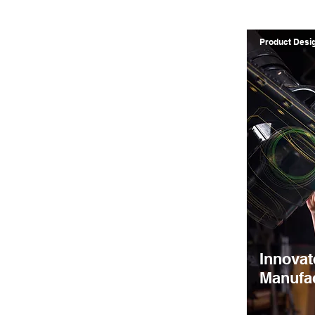
Product Desi
Innovate
Manufac