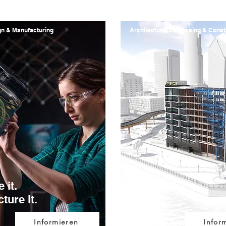
gn & Manufacturing
Architecture, Engineeing & Const
 it.
Design it.
ture it.
Build it.
Informieren
Infor