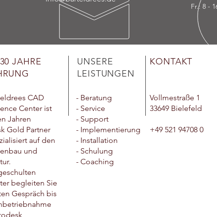
Fr.: 8 - 
30 JAHRE
UNSERE
KONTAKT
HRUNG
LEISTUNGEN
teldrees CAD
- Beratung
Vollmestraße 1
nce Center ist
- Service
33649 Bielefeld
len Jahren
- Support
k Gold Partner
- Implementierung
+49 521 94708 0
ialisiert auf den
- Installation
nenbau und
- Schulung
tur.
- Coaching
geschulten
ter begleiten Sie
ten Gespräch bis
 Inbetriebnahme
utodesk