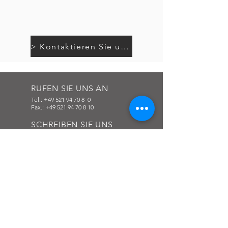
> Kontaktieren Sie uns
RUFEN SIE UNS AN
Tel.:
+49 521 94 70 8
0
Fax.:
+49 521 94 70 8 10
SCHREIBEN SIE UNS
info@barteldrees.de
KONTAKT
Vollmestraße 1
33649 Bielefeld
+49 521 94708 0